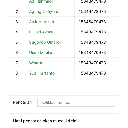
1
Adi Rahmadi
15348479473
2
Agung Cahyono
15348479473
3
Amir Hamzah
15348479473
4
I Gusti Asoka
15348479473
5
Sugondo Umardi
15348479473
6
Usup Maulana
15348479473
7
Winarto
15348479473
8
Yudi Hartanto
15348479473
Pencarian
Hasil pencarian akan muncul disini