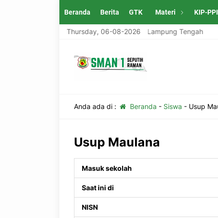
Beranda
Berita
GTK
Materi
KIP-PP
ng Tengah
SMAN 1 Seputih Raman Lampung Tengah
Thursday, 06-08-2026
Anda ada di :
Beranda
-
Siswa
-
Usup Ma
Usup Maulana
Masuk sekolah
Saat ini di
NISN