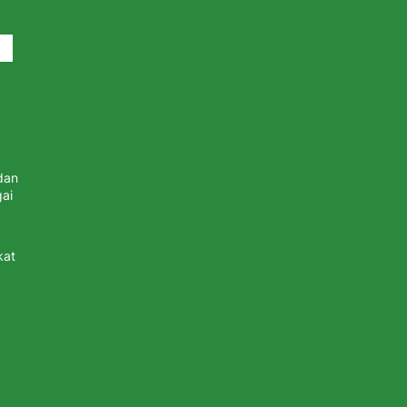
dan
ai
kat