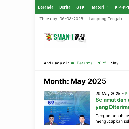
Beranda
Berita
GTK
Materi
KIP-PP
ung Tengah
SMAN 1 Seputih Raman Lampung Tengah
Thursday, 06-08-2026
Anda ada di :
Beranda
-
2025
-
May
Month:
May 2025
29 May 2025 -
Pe
Selamat dan 
yang Diterim
Dengan penuh ra
mengucapkan sela