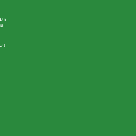
dan
ai
kat