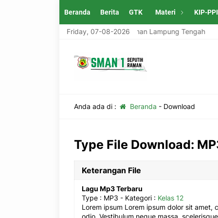
Beranda
Berita
GTK
Materi
KIP-PP
ung Tengah
SMAN 1 Seputih Raman Lampung Tengah
Friday, 07-08-2026
Anda ada di :
Beranda
-
Download
Type File Download:
MP
Keterangan File
Lagu Mp3 Terbaru
Type :
MP3
- Kategori :
Kelas 12
Lorem ipsum Lorem ipsum dolor sit amet, c
odio. Vestibulum neque massa, scelerisque 