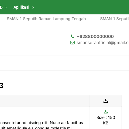
ID
Apliikasi
SMAN 1 Seputih Raman Lampung Tengah
SMAN 1 Seputih 
+628800000000
smanseraofficial@gmail.
3
Size : 150
onsectetur adipiscing elit. Nunc ac faucibus
KB
sit amet ligula eu, congue molestie mi.