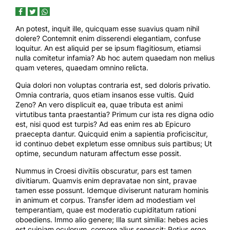
An potest, inquit ille, quicquam esse suavius quam nihil
dolere? Contemnit enim disserendi elegantiam, confuse
loquitur. An est aliquid per se ipsum flagitiosum, etiamsi
nulla comitetur infamia? Ab hoc autem quaedam non melius
quam veteres, quaedam omnino relicta.
Quia dolori non voluptas contraria est, sed doloris privatio.
Omnia contraria, quos etiam insanos esse vultis. Quid
Zeno? An vero displicuit ea, quae tributa est animi
virtutibus tanta praestantia? Primum cur ista res digna odio
est, nisi quod est turpis? Ad eas enim res ab Epicuro
praecepta dantur. Quicquid enim a sapientia proficiscitur,
id continuo debet expletum esse omnibus suis partibus; Ut
optime, secundum naturam affectum esse possit.
Nummus in Croesi divitiis obscuratur, pars est tamen
divitiarum. Quamvis enim depravatae non sint, pravae
tamen esse possunt. Idemque diviserunt naturam hominis
in animum et corpus. Transfer idem ad modestiam vel
temperantiam, quae est moderatio cupiditatum rationi
oboediens. Immo alio genere; Illa sunt similia: hebes acies
est cuipiam oculorum, corpore alius senescit; Potius ergo