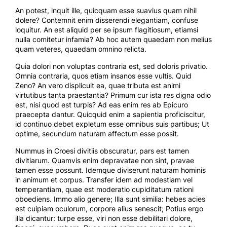
An potest, inquit ille, quicquam esse suavius quam nihil
dolere? Contemnit enim disserendi elegantiam, confuse
loquitur. An est aliquid per se ipsum flagitiosum, etiamsi
nulla comitetur infamia? Ab hoc autem quaedam non melius
quam veteres, quaedam omnino relicta.
Quia dolori non voluptas contraria est, sed doloris privatio.
Omnia contraria, quos etiam insanos esse vultis. Quid
Zeno? An vero displicuit ea, quae tributa est animi
virtutibus tanta praestantia? Primum cur ista res digna odio
est, nisi quod est turpis? Ad eas enim res ab Epicuro
praecepta dantur. Quicquid enim a sapientia proficiscitur,
id continuo debet expletum esse omnibus suis partibus; Ut
optime, secundum naturam affectum esse possit.
Nummus in Croesi divitiis obscuratur, pars est tamen
divitiarum. Quamvis enim depravatae non sint, pravae
tamen esse possunt. Idemque diviserunt naturam hominis
in animum et corpus. Transfer idem ad modestiam vel
temperantiam, quae est moderatio cupiditatum rationi
oboediens. Immo alio genere; Illa sunt similia: hebes acies
est cuipiam oculorum, corpore alius senescit; Potius ergo
illa dicantur: turpe esse, viri non esse debilitari dolore,