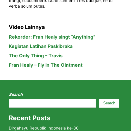
frangi, succumbere. Duae sunt enim res quoque, ne tu
verba solum putes.
Video Lainnya
Rekorder: Fran Healy singt “Anything”
Kegiatan Latihan Paskibraka
The Only Thing – Travis
Fran Healy – Fly In The Ointment
Search
Search
Recent Posts
Dirgahayu Republik Indonesia ke-80