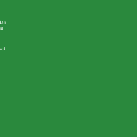
dan
ai
kat