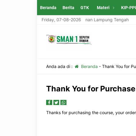
Beranda
Berita
GTK
Materi
KIP-PP
pung Tengah
SMAN 1 Seputih Raman Lampung Tengah
Friday, 07-08-2026
Anda ada di :
Beranda
-
Thank You for P
Thank You for Purchase
Thanks for purchasing the course, your order 