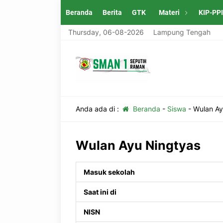
Beranda
Berita
GTK
Materi
KIP-PP
ung Tengah
SMAN 1 Seputih Raman Lampung Tengah
Thursday, 06-08-2026
Anda ada di :
Beranda
-
Siswa
-
Wulan Ay
Wulan Ayu Ningtyas
Masuk sekolah
Saat ini di
NISN