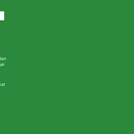
dan
ai
kat