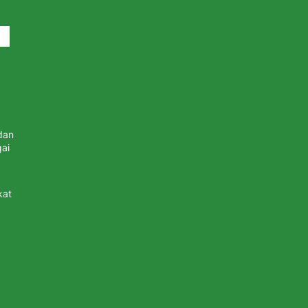
dan
ai
kat