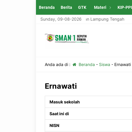
Beranda
Berita
GTK
Materi
KIP-PP
ung Tengah
SMAN 1 Seputih Raman Lampung Tengah
Sunday, 09-08-2026
Anda ada di :
Beranda
-
Siswa
-
Ernawati
Ernawati
Masuk sekolah
Saat ini di
NISN