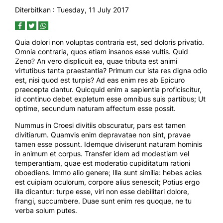
Diterbitkan :
Tuesday, 11 July 2017
Quia dolori non voluptas contraria est, sed doloris privatio.
Omnia contraria, quos etiam insanos esse vultis. Quid
Zeno? An vero displicuit ea, quae tributa est animi
virtutibus tanta praestantia? Primum cur ista res digna odio
est, nisi quod est turpis? Ad eas enim res ab Epicuro
praecepta dantur. Quicquid enim a sapientia proficiscitur,
id continuo debet expletum esse omnibus suis partibus; Ut
optime, secundum naturam affectum esse possit.
Nummus in Croesi divitiis obscuratur, pars est tamen
divitiarum. Quamvis enim depravatae non sint, pravae
tamen esse possunt. Idemque diviserunt naturam hominis
in animum et corpus. Transfer idem ad modestiam vel
temperantiam, quae est moderatio cupiditatum rationi
oboediens. Immo alio genere; Illa sunt similia: hebes acies
est cuipiam oculorum, corpore alius senescit; Potius ergo
illa dicantur: turpe esse, viri non esse debilitari dolore,
frangi, succumbere. Duae sunt enim res quoque, ne tu
verba solum putes.