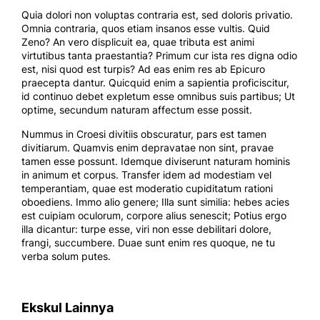
Quia dolori non voluptas contraria est, sed doloris privatio.
Omnia contraria, quos etiam insanos esse vultis. Quid
Zeno? An vero displicuit ea, quae tributa est animi
virtutibus tanta praestantia? Primum cur ista res digna odio
est, nisi quod est turpis? Ad eas enim res ab Epicuro
praecepta dantur. Quicquid enim a sapientia proficiscitur,
id continuo debet expletum esse omnibus suis partibus; Ut
optime, secundum naturam affectum esse possit.
Nummus in Croesi divitiis obscuratur, pars est tamen
divitiarum. Quamvis enim depravatae non sint, pravae
tamen esse possunt. Idemque diviserunt naturam hominis
in animum et corpus. Transfer idem ad modestiam vel
temperantiam, quae est moderatio cupiditatum rationi
oboediens. Immo alio genere; Illa sunt similia: hebes acies
est cuipiam oculorum, corpore alius senescit; Potius ergo
illa dicantur: turpe esse, viri non esse debilitari dolore,
frangi, succumbere. Duae sunt enim res quoque, ne tu
verba solum putes.
Ekskul Lainnya