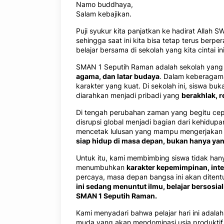
Namo buddhaya,
Salam kebajikan.
Puji syukur kita panjatkan ke hadirat Allah
sehingga saat ini kita bisa tetap terus berp
belajar bersama di sekolah yang kita cintai ini
SMAN 1 Seputih Raman adalah sekolah yan
agama, dan latar budaya
. Dalam keberagama
karakter yang kuat. Di sekolah ini, siswa bu
diarahkan menjadi pribadi yang
berakhlak, r
Di tengah perubahan zaman yang begitu cepa
disrupsi global menjadi bagian dari kehidu
mencetak lulusan yang mampu mengerjakan 
siap hidup di masa depan, bukan hanya ya
Untuk itu, kami membimbing siswa tidak hanya
menumbuhkan
karakter kepemimpinan, inte
percaya, masa depan bangsa ini akan ditentu
ini sedang menuntut ilmu, belajar bersosial
SMAN 1 Seputih Raman.
Kami menyadari bahwa pelajar hari ini adala
muda yang akan mendominasi usia produkti