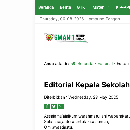
Beranda
Berita
GTK
Materi
KIP-PP
g Tengah
SMAN 1 Seputih Raman Lampung Tengah
Thursday, 06-08-2026
SM
Anda ada di :
Beranda
-
Editorial
-
Editori
Editorial Kepala Sekolah
Diterbitkan : Wednesday, 28 May 2025
Assalamu’alaikum warahmatullahi wabarakatu
Salam sejahtera untuk kita semua,
Om swastiastu,