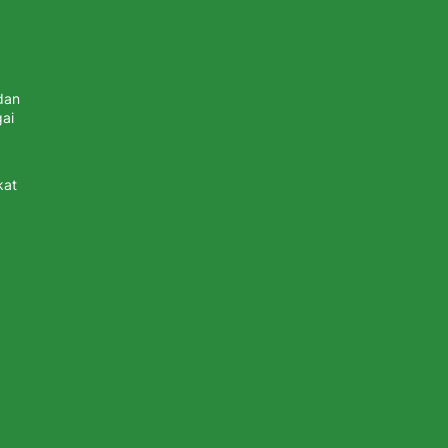
dan
ai
kat