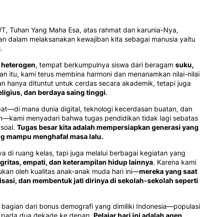
 SWT, Tuhan Yang Maha Esa, atas rahmat dan karunia-Nya,
eran dalam melaksanakan kewajiban kita sebagai manusia yaitu
.
g
heterogen
, tempat berkumpulnya siswa dari beragam
suku,
n itu, kami terus membina harmoni dan menanamkan nilai-nilai
kan hanya dituntut untuk cerdas secara akademik, tetapi juga
eligius, dan berdaya saing tinggi
.
t—di mana dunia digital, teknologi kecerdasan buatan, dan
pan—kami menyadari bahwa tugas pendidikan tidak lagi sebatas
soal.
Tugas besar kita adalah mempersiapkan generasi yang
ng mampu menghafal masa lalu.
 di ruang kelas, tapi juga melalui berbagai kegiatan yang
gritas, empati, dan keterampilan hidup lainnya
. Karena kami
kan oleh kualitas anak-anak muda hari ini—
mereka yang saat
isasi, dan membentuk jati dirinya di sekolah-sekolah seperti
h bagian dari bonus demografi yang dimiliki Indonesia—populasi
f pada dua dekade ke depan.
Pelajar hari ini adalah agen