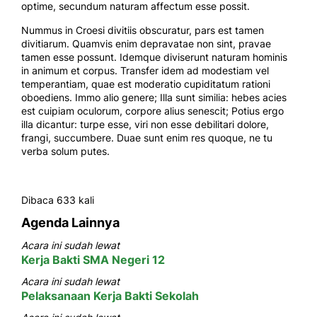
optime, secundum naturam affectum esse possit.
Nummus in Croesi divitiis obscuratur, pars est tamen
divitiarum. Quamvis enim depravatae non sint, pravae
tamen esse possunt. Idemque diviserunt naturam hominis
in animum et corpus. Transfer idem ad modestiam vel
temperantiam, quae est moderatio cupiditatum rationi
oboediens. Immo alio genere; Illa sunt similia: hebes acies
est cuipiam oculorum, corpore alius senescit; Potius ergo
illa dicantur: turpe esse, viri non esse debilitari dolore,
frangi, succumbere. Duae sunt enim res quoque, ne tu
verba solum putes.
Dibaca 633 kali
Agenda Lainnya
Acara ini sudah lewat
Kerja Bakti SMA Negeri 12
Acara ini sudah lewat
Pelaksanaan Kerja Bakti Sekolah