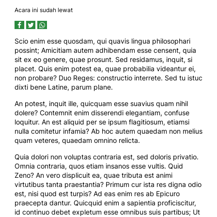
Acara ini sudah lewat
Scio enim esse quosdam, qui quavis lingua philosophari
possint; Amicitiam autem adhibendam esse censent, quia
sit ex eo genere, quae prosunt. Sed residamus, inquit, si
placet. Quis enim potest ea, quae probabilia videantur ei,
non probare? Duo Reges: constructio interrete. Sed tu istuc
dixti bene Latine, parum plane.
An potest, inquit ille, quicquam esse suavius quam nihil
dolere? Contemnit enim disserendi elegantiam, confuse
loquitur. An est aliquid per se ipsum flagitiosum, etiamsi
nulla comitetur infamia? Ab hoc autem quaedam non melius
quam veteres, quaedam omnino relicta.
Quia dolori non voluptas contraria est, sed doloris privatio.
Omnia contraria, quos etiam insanos esse vultis. Quid
Zeno? An vero displicuit ea, quae tributa est animi
virtutibus tanta praestantia? Primum cur ista res digna odio
est, nisi quod est turpis? Ad eas enim res ab Epicuro
praecepta dantur. Quicquid enim a sapientia proficiscitur,
id continuo debet expletum esse omnibus suis partibus; Ut