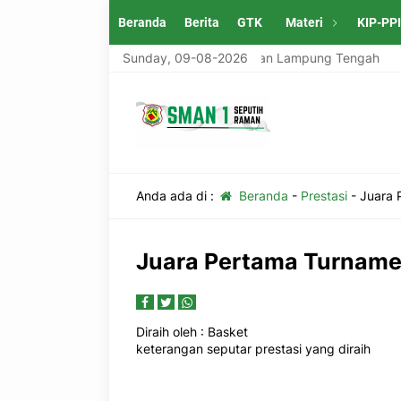
Beranda
Berita
GTK
Materi
KIP-PP
pung Tengah
SMAN 1 Seputih Raman Lampung Tengah
Sunday, 09-08-2026
Anda ada di :
Beranda
-
Prestasi
-
Juara 
Juara Pertama Turname
Diraih oleh
: Basket
keterangan seputar prestasi yang diraih